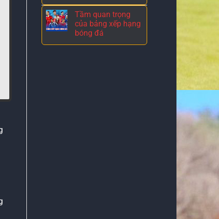
Tầm quan trọng
của bảng xếp hạng
bóng đá
g
g