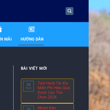
N MÃI
HƯỚNG DẪN
BÀI VIẾT MỚI
Tool Hack Tài Xỉu
28
Miễn Phí Hiệu Quả
Th12
Được Cao Thủ
Chọn 2024
Nhóm Kéo
28