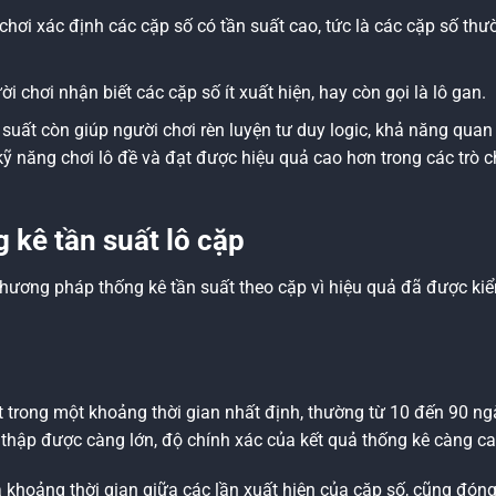
chơi xác định các cặp số có tần suất cao, tức là các cặp số thư
i chơi nhận biết các cặp số ít xuất hiện, hay còn gọi là lô gan.
n suất còn giúp người chơi rèn luyện tư duy logic, khả năng quan
 kỹ năng chơi lô đề và đạt được hiệu quả cao hơn trong các trò c
g kê tần suất lô cặp
phương pháp thống kê tần suất theo cặp vì hiệu quả đã được ki
t trong một khoảng thời gian nhất định, thường từ 10 đến 90 ng
u thập được càng lớn, độ chính xác của kết quả thống kê càng ca
là khoảng thời gian giữa các lần xuất hiện của cặp số, cũng đón