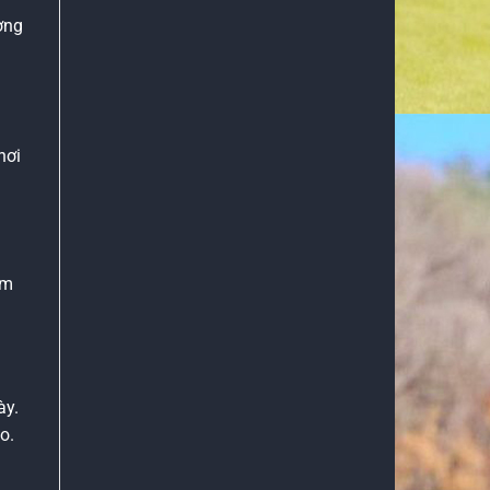
ờng
hơi
ểm
ày.
o.
g