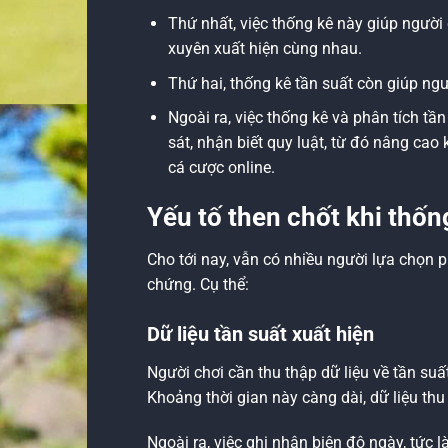
Thứ nhất, việc thống kê này giúp người 
xuyên xuất hiện cùng nhau.
Thứ hai, thống kê tần suất còn giúp ngườ
Ngoài ra, việc thống kê và phân tích tầ
sát, nhận biết quy luật, từ đó nâng cao
cá cược online.
Yếu tố then chốt khi thốn
Cho tới nay, vẫn có nhiều người lựa chọn 
chứng. Cụ thể:
Dữ liệu tần suất xuất hiện
Người chơi cần thu thập dữ liệu về tần suấ
Khoảng thời gian này càng dài, dữ liệu th
Ngoài ra, việc ghi nhận biên độ ngày, tức 