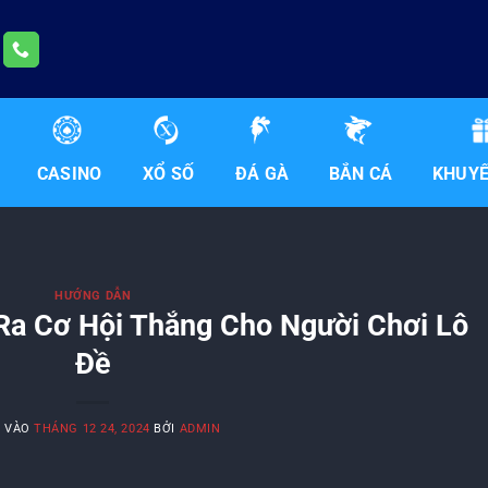
CASINO
XỔ SỐ
ĐÁ GÀ
BẮN CÁ
KHUYẾ
HƯỚNG DẪN
Ra Cơ Hội Thắng Cho Người Chơi Lô
Đề
 VÀO
THÁNG 12 24, 2024
BỞI
ADMIN