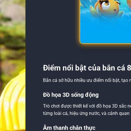
Điểm nổi bật của bắn cá
Bắn cá sở hữu nhiều ưu điểm nổi bật, tạo nê
Đồ họa 3D sống động
Trò chơi được thiết kế với đồ họa 3D sắc 
từng loài cá, hiệu ứng nước, và cảnh quan
Âm thanh chân thực