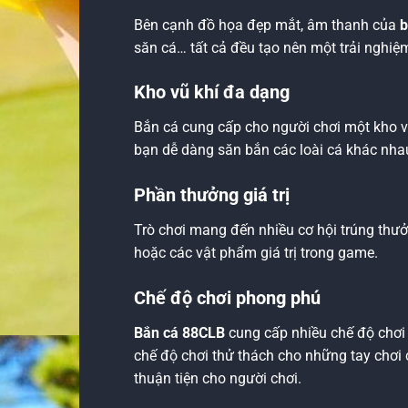
Bên cạnh đồ họa đẹp mắt, âm thanh của
b
săn cá… tất cả đều tạo nên một trải nghiệ
Kho vũ khí đa dạng
Bắn cá cung cấp cho người chơi một kho vũ 
bạn dễ dàng săn bắn các loài cá khác nha
Phần thưởng giá trị
Trò chơi mang đến nhiều cơ hội trúng thư
hoặc các vật phẩm giá trị trong game.
Chế độ chơi phong phú
Bắn cá 88CLB
cung cấp nhiều chế độ chơi 
chế độ chơi thử thách cho những tay chơi 
thuận tiện cho người chơi.