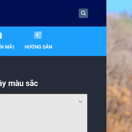
N MÃI
HƯỚNG DẪN
ầy màu sắc