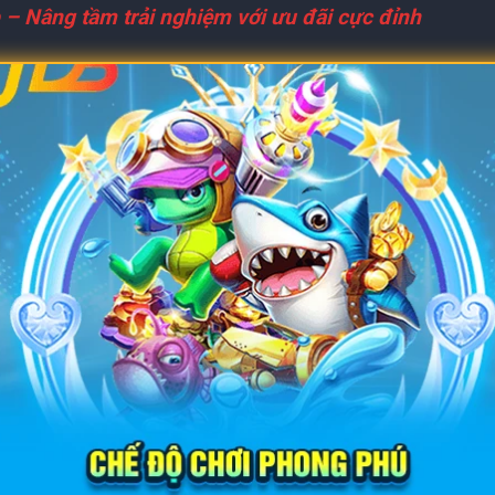
– Nâng tầm trải nghiệm với ưu đãi cực đỉnh