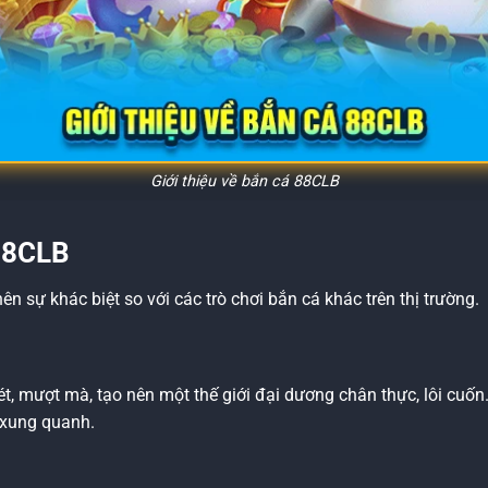
Giới thiệu về bắn cá 88CLB
 88CLB
n sự khác biệt so với các trò chơi bắn cá khác trên thị trường.
nét, mượt mà, tạo nên một thế giới đại dương chân thực, lôi cu
 xung quanh.