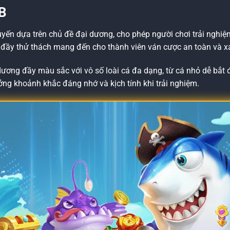
LB
c tuyến dựa trên chủ đề đại dương, cho phép người chơi trải nghi
ại đầy thử thách mang đến cho thành viên ván cược an toàn và x
dương đầy màu sắc với vô số loài cá đa dạng, từ cá nhỏ dễ b
ng khoảnh khắc đáng nhớ và kịch tính khi trải nghiệm.