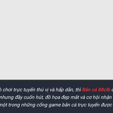
chơi trực tuyến thú vị và hấp dẫn, thì
Bắn cá 88clb
c
n nhưng đầy cuốn hút, đồ họa đẹp mắt và cơ hội nhậ
một trong những cổng game bắn cá trực tuyến được y