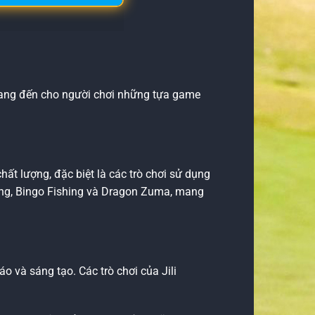
mang đến cho người chơi những tựa game
ất lượng, đặc biệt là các trò chơi sử dụng
hing, Bingo Fishing và Dragon Zuma, mang
 và sáng tạo. Các trò chơi của Jili