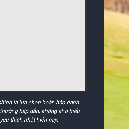
hính là lựa chọn hoàn hảo dành
n thưởng hấp dẫn, không khó hiểu
êu thích nhất hiện nay.