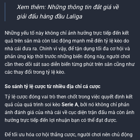
Xem thêm:
Những thông tin đắt giá về
giải đấu hàng đầu Laliga
Những yếu tố này không chỉ ảnh hưởng trực tiếp đến kết
quả trên sân mà còn tác động mạnh mẽ đến tỷ lệ kèo do
nhà cái đưa ra. Chính vì vậy, để tận dụng tối đa cơ hội và
phản ứng kịp thời trước những biến động này, người chơi
cần theo dõi sát sao diễn biến từng phút trên sân cũng như
các thay đổi trong tỷ lệ kèo.
So sánh tỷ lệ cược từ nhiều địa chỉ cá cược
Tỷ lệ cược đóng vai trò then chốt trong việc quyết định kết
quả của quá trình soi kèo
Serie A
, bởi nó không chỉ phản
ánh đánh giá của nhà cái về cục diện trận đấu mà còn ảnh
hưởng trực tiếp đến lợi nhuận bạn có thể đạt được.
Để tối ưu hóa cơ hội thắng cược, người chơi nên chủ động