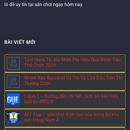
lô đề uy tín tại sân chơi ngay hôm nay.
BÀI VIẾT MỚI
Tool Hack Tài Xỉu Miễn Phí Hiệu Quả Được Cao
28
Thủ Chọn 2024
Th12
Nhóm Kéo Baccarat Uy Tín Và Lừa Đảo Trên Thị
28
Trường Cược
Th12
Ligue 1 – hướng dẫn chi tiết cách soi kèo hiệu
quả tại 88CLB
AFF Cup – sân chơi đỉnh cao của bóng đá khu
vực Đông Nam Á