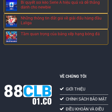
Bí quyết soi kèo Serie A hiệu quả và dễ thắng
dành cho newbie
Những thông tin đắt giá về giải đấu hàng đầu
Laliga
Tầm quan trọng của bảng xếp hạng bóng đá
VỀ CHÚNG TÔI
GIỚI THIỆU
CHÍNH SÁCH BẢO MẬT
ĐIỀU KHOẢN VÀ ĐIỀU