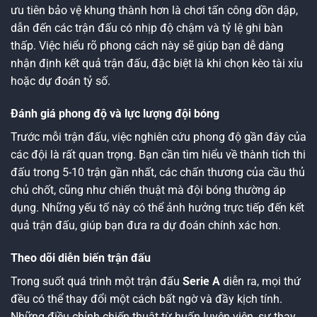
ưu tiên bảo vệ khung thành hơn là chơi tấn công dồn dập,
dẫn đến các trận đấu có nhịp độ chậm và tỷ lệ ghi bàn
thấp. Việc hiểu rõ phong cách này sẽ giúp bạn dễ dàng
nhận định kết quả trận đấu, đặc biệt là khi chọn kèo tài xỉu
hoặc dự đoán tỷ số.
Đánh giá phong độ và lực lượng đội bóng
Trước mỗi trận đấu, việc nghiên cứu phong độ gần đây của
các đội là rất quan trọng. Bạn cần tìm hiểu về thành tích thi
đấu trong 5-10 trận gần nhất, các chấn thương của cầu thủ
chủ chốt, cũng như chiến thuật mà đội bóng thường áp
dụng. Những yếu tố này có thể ảnh hưởng trực tiếp đến kết
quả trận đấu, giúp bạn đưa ra dự đoán chính xác hơn.
Theo dõi diễn biến trận đấu
Trong suốt quá trình một trận đấu
Serie A
diễn ra, mọi thứ
đều có thể thay đổi một cách bất ngờ và đầy kịch tính.
Những điều chỉnh chiến thuật từ huấn luyện viên, sự thay