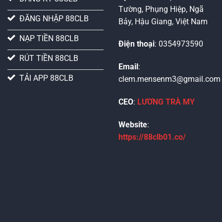
Tường, Phụng Hiệp, Ngã
ĐĂNG NHẬP 88CLB
Bảy, Hậu Giang, Việt Nam
NẠP TIỀN 88CLB
Điện thoại
: 0354973590
RÚT TIỀN 88CLB
Email
:
TẢI APP 88CLB
clem.mensenm3@gmail.com
CEO
:
LƯƠNG TRÀ MY
Website
:
https://88clb01.co/