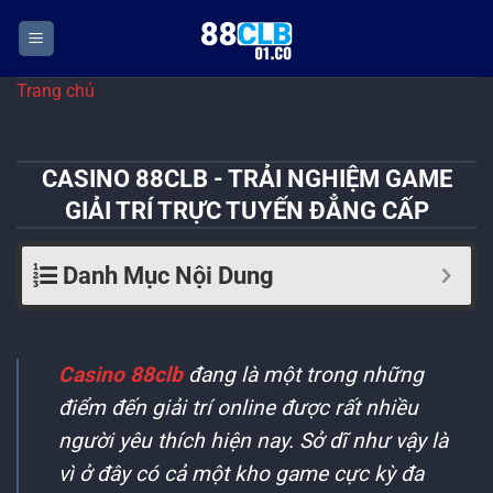
Bỏ
qua
nội
Trang chủ
dung
CASINO 88CLB - TRẢI NGHIỆM GAME
GIẢI TRÍ TRỰC TUYẾN ĐẲNG CẤP
Danh Mục Nội Dung
Casino 88clb
đang là một trong những
điểm đến giải trí online được rất nhiều
người yêu thích hiện nay. Sở dĩ như vậy là
vì ở đây có cả một kho game cực kỳ đa