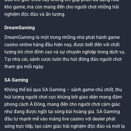
kho game, mà còn mang đến cho người chơi những trải
nghiệm độc đáo và ấn tượng.
DreamGaming
DreamGaming là một trong những nhà phát hành game
casino online hàng đầu hiện nay, được biết đến với chất
lượng trò chơi đỉnh cao và sự chuyên nghiệp trong dịch vụ.
Tại nhà cái, sảnh cược luôn thu hút đông đảo người chơi
tham gia mỗi ngày.
SA Gaming
Không thể bỏ qua SA Gaming – sảnh game chủ chốt, thu
hút lượng người chơi cực khủng bởi giao diện mang đậm
phong cách Á Đông, mang đến cho người chơi cảm giác
như đang được ngồi tại sòng bài hoàng gia. SA Gaming
đầu tư mạnh mẽ vào mảng live casino với dealer phát
sóng trực tiếp, tạo cảm giác trải nghiệm độc đáo và mới lạ