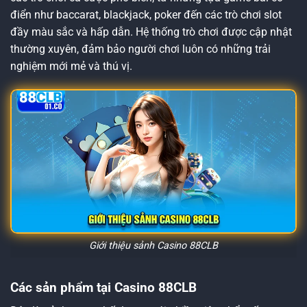
điển như baccarat, blackjack, poker đến các trò chơi slot
đầy màu sắc và hấp dẫn. Hệ thống trò chơi được cập nhật
thường xuyên, đảm bảo người chơi luôn có những trải
nghiệm mới mẻ và thú vị.
Giới thiệu sảnh Casino 88CLB
Các sản phẩm tại Casino 88CLB