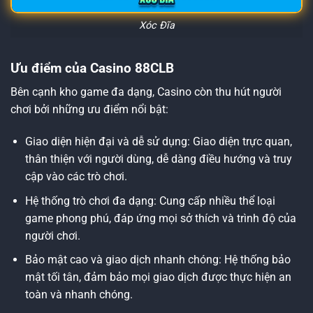
Xóc Đĩa
Ưu điểm của Casino 88CLB
Bên cạnh kho game đa dạng, Casino còn thu hút người
chơi bởi những ưu điểm nổi bật:
Giao diện hiện đại và dễ sử dụng: Giao diện trực quan,
thân thiện với người dùng, dễ dàng điều hướng và truy
cập vào các trò chơi.
Hệ thống trò chơi đa dạng: Cung cấp nhiều thể loại
game phong phú, đáp ứng mọi sở thích và trình độ của
người chơi.
Bảo mật cao và giao dịch nhanh chóng: Hệ thống bảo
mật tối tân, đảm bảo mọi giao dịch được thực hiện an
toàn và nhanh chóng.