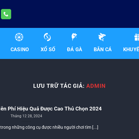
CASINO
XỔ SỐ
ĐÁ GÀ
BẮN CÁ
KHUYẾ
LƯU TRỮ TÁC GIẢ:
ADMIN
Miễn Phí Hiệu Quả Được Cao Thủ Chọn 2024
Tháng 12 28, 2024
 trong những công cụ được nhiều người chơi tìm [...]