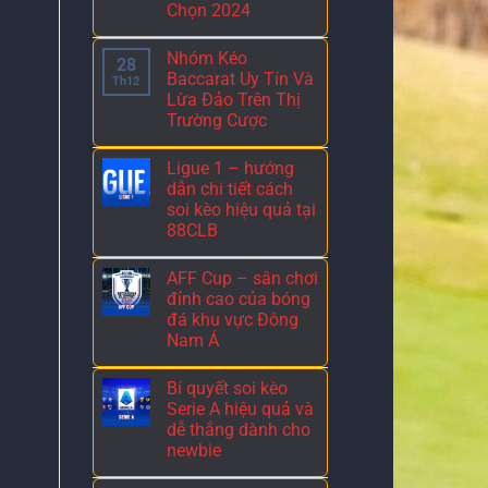
Chọn 2024
Nhóm Kéo
28
Baccarat Uy Tín Và
Th12
Lừa Đảo Trên Thị
Trường Cược
Ligue 1 – hướng
dẫn chi tiết cách
soi kèo hiệu quả tại
88CLB
AFF Cup – sân chơi
đỉnh cao của bóng
đá khu vực Đông
Nam Á
Bí quyết soi kèo
Serie A hiệu quả và
dễ thắng dành cho
newbie