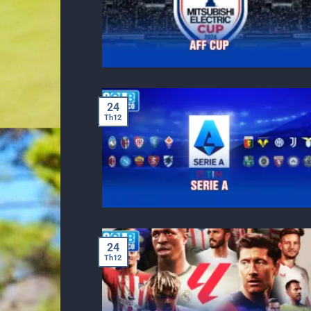
24
Th12
24
Th12