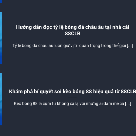
Hướng dẫn đọc tỷ lệ bóng đá châu âu tại nhà cái
88CLB
Tỷ lệ bóng đá châu âu luôn giữ vị trí quan trọng trong thế giới [...]
Khám phá bí quyết soi kèo bóng 88 hiệu quả từ 88CL
Kèo bóng 88 là cụm từ không xa lạ với những ai đam mê cá [...]