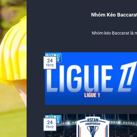
Nhóm Kéo Baccarat
Nhóm kéo Baccarat là mộ
24
Th12
24
Th12