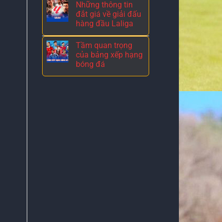
Những thông tin
đắt giá về giải đấu
hàng đầu Laliga
Tầm quan trọng
của bảng xếp hạng
bóng đá