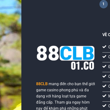
1
VỀ 
88CLB
mang đến cho bạn thế giới
game casino phong phú và đa
dạng với hàng loạt tựa game
đẳng cấp. Tham gia ngay hôm
nay để khám phá những phút