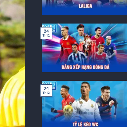
24
Th12
24
Th12