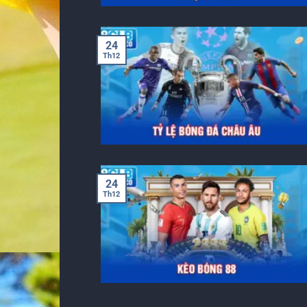
24
Th12
24
Th12