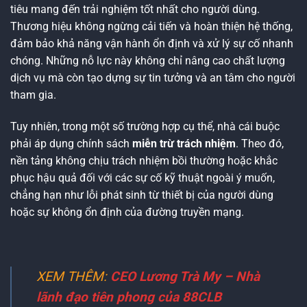
tiêu mang đến trải nghiệm tốt nhất cho người dùng.
Thương hiệu không ngừng cải tiến và hoàn thiện hệ thống,
đảm bảo khả năng vận hành ổn định và xử lý sự cố nhanh
chóng. Những nỗ lực này không chỉ nâng cao chất lượng
dịch vụ mà còn tạo dựng sự tin tưởng và an tâm cho người
tham gia.
Tuy nhiên, trong một số trường hợp cụ thể, nhà cái buộc
phải áp dụng chính sách
miễn trừ trách nhiệm
. Theo đó,
nền tảng không chịu trách nhiệm bồi thường hoặc khắc
phục hậu quả đối với các sự cố kỹ thuật ngoài ý muốn,
chẳng hạn như lỗi phát sinh từ thiết bị của người dùng
hoặc sự không ổn định của đường truyền mạng.
XEM THÊM:
CEO Lương Trà My – Nhà
lãnh đạo tiên phong của 88CLB