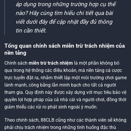
áp dụng trong những trường hợp cụ thể
nào? Hãy cùng tìm hiểu chi tiết qua bài
viết dưới đây để cập nhật đầy đủ thông
tin cần thiết.
Tổng quan chính sách miễn trừ trách nhiệm của
nền tảng
Chính sách
miễn trừ trách nhiệm
là một phần không bỏ
qua trong hệ thống các điều khoản, mà nền tảng cá cược
trực tuyến đặt ra, nhằm thiết lập một môi trường chơi game
lành mạnh, công bằng lẫn minh bạch cho tất cả người
tham gia. Quy định này được xây dựng với mục tiêu bảo vệ
quyền lợi hợp pháp của cả nhà cái và người chơi, đồng thời
giảm thiểu các rủi ro phát sinh ngoài ý muốn.
Theo chính sách, 88CLB cũng như các thành viên sẽ không
phải chịu trách nhiệm trong những tình huống đặc thù