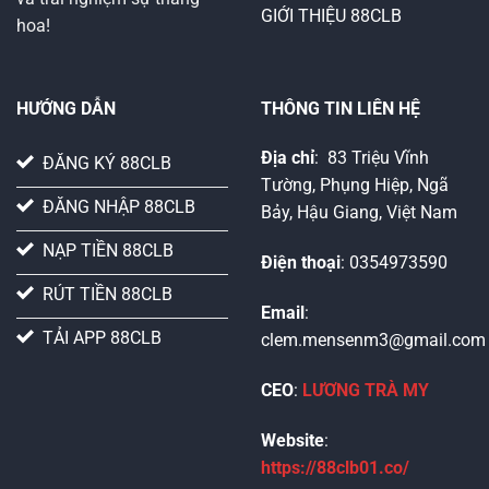
GIỚI THIỆU 88CLB
hoa!
HƯỚNG DẪN
THÔNG TIN LIÊN HỆ
Địa chỉ
:
83 Triệu Vĩnh
ĐĂNG KÝ 88CLB
Tường, Phụng Hiệp, Ngã
ĐĂNG NHẬP 88CLB
Bảy, Hậu Giang, Việt Nam
NẠP TIỀN 88CLB
Điện thoại
: 0354973590
RÚT TIỀN 88CLB
Email
:
TẢI APP 88CLB
clem.mensenm3@gmail.com
CEO
:
LƯƠNG TRÀ MY
Website
:
https://88clb01.co/