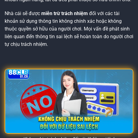
Nhà cái sẽ được
miễn trừ trách nhiệm
đối với các tài
khoản sử dụng thông tin không chính xác hoặc không
thuộc quyền sở hữu của người chơi. Mọi vấn đề phát sinh
liên quan đến thông tin sai lệch sẽ hoàn toàn do người chơi
tự chịu trách nhiệm.