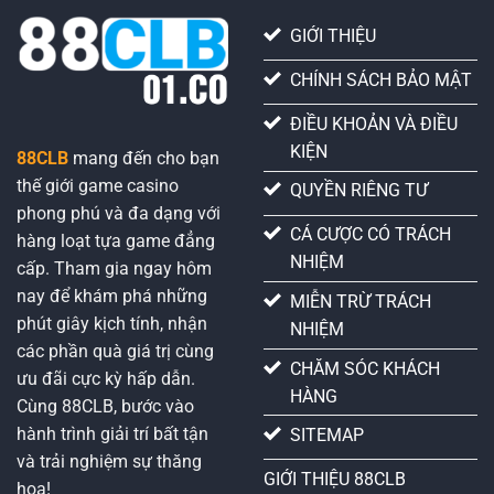
GIỚI THIỆU
CHÍNH SÁCH BẢO MẬT
ĐIỀU KHOẢN VÀ ĐIỀU
KIỆN
88CLB
mang đến cho bạn
thế giới game casino
QUYỀN RIÊNG TƯ
phong phú và đa dạng với
CÁ CƯỢC CÓ TRÁCH
hàng loạt tựa game đẳng
NHIỆM
cấp. Tham gia ngay hôm
nay để khám phá những
MIỄN TRỪ TRÁCH
phút giây kịch tính, nhận
NHIỆM
các phần quà giá trị cùng
CHĂM SÓC KHÁCH
ưu đãi cực kỳ hấp dẫn.
HÀNG
Cùng 88CLB, bước vào
hành trình giải trí bất tận
SITEMAP
và trải nghiệm sự thăng
GIỚI THIỆU 88CLB
hoa!