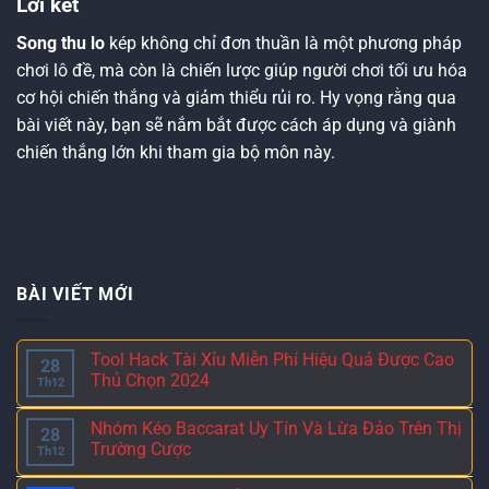
Lời kết
Song thu lo
kép không chỉ đơn thuần là một phương pháp
chơi lô đề, mà còn là chiến lược giúp người chơi tối ưu hóa
cơ hội chiến thắng và giảm thiểu rủi ro. Hy vọng rằng qua
bài viết này, bạn sẽ nắm bắt được cách áp dụng và giành
chiến thắng lớn khi tham gia bộ môn này.
BÀI VIẾT MỚI
Tool Hack Tài Xỉu Miễn Phí Hiệu Quả Được Cao
28
Thủ Chọn 2024
Th12
Nhóm Kéo Baccarat Uy Tín Và Lừa Đảo Trên Thị
28
Trường Cược
Th12