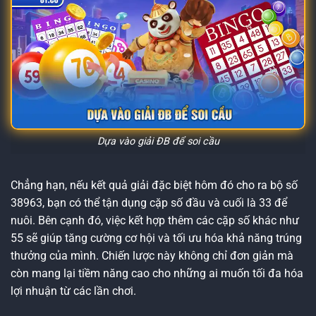
Dựa vào giải ĐB để soi cầu
Chẳng hạn, nếu kết quả giải đặc biệt hôm đó cho ra bộ số
38963, bạn có thể tận dụng cặp số đầu và cuối là 33 để
nuôi. Bên cạnh đó, việc kết hợp thêm các cặp số khác như
55 sẽ giúp tăng cường cơ hội và tối ưu hóa khả năng trúng
thưởng của mình. Chiến lược này không chỉ đơn giản mà
còn mang lại tiềm năng cao cho những ai muốn tối đa hóa
lợi nhuận từ các lần chơi.