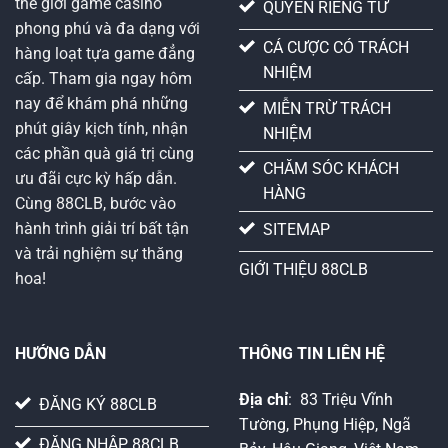
thế giới game casino
QUYỀN RIÊNG TƯ
phong phú và đa dạng với
CÁ CƯỢC CÓ TRÁCH
hàng loạt tựa game đẳng
NHIỆM
cấp. Tham gia ngay hôm
nay để khám phá những
MIỄN TRỪ TRÁCH
phút giây kịch tính, nhận
NHIỆM
các phần quà giá trị cùng
CHĂM SÓC KHÁCH
ưu đãi cực kỳ hấp dẫn.
HÀNG
Cùng 88CLB, bước vào
hành trình giải trí bất tận
SITEMAP
và trải nghiệm sự thăng
GIỚI THIỆU 88CLB
hoa!
HƯỚNG DẪN
THÔNG TIN LIÊN HỆ
Địa chỉ
:
83 Triệu Vĩnh
ĐĂNG KÝ 88CLB
Tường, Phụng Hiệp, Ngã
ĐĂNG NHẬP 88CLB