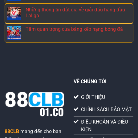
Những thông tin đắt giá về giải đấu hàng đầu
Laliga
Tầm quan trọng của bảng xếp hạng bóng đá
VỀ CHÚNG TÔI
GIỚI THIỆU
CHÍNH SÁCH BẢO MẬT
ĐIỀU KHOẢN VÀ ĐIỀU
KIỆN
88CLB
mang đến cho bạn