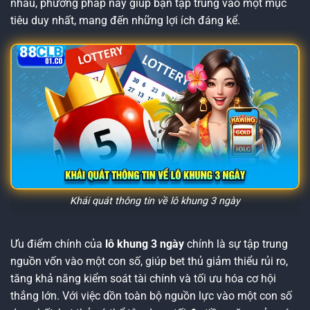
nhau, phương pháp này giúp bạn tập trung vào một mục
tiêu duy nhất, mang đến những lợi ích đáng kể.
Khái quát thông tin về lô khung 3 ngày
Ưu điểm chính của
lô khung 3 ngày
chính là sự tập trung
nguồn vốn vào một con số, giúp bet thủ giảm thiểu rủi ro,
tăng khả năng kiểm soát tài chính và tối ưu hóa cơ hội
thắng lớn. Với việc dồn toàn bộ nguồn lực vào một con số