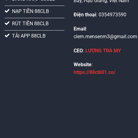
Bảy, Hậu Giang, Việt Nam
NẠP TIỀN 88CLB
Điện thoại
: 0354973590
RÚT TIỀN 88CLB
Email
:
TẢI APP 88CLB
clem.mensenm3@gmail.com
CEO
:
LƯƠNG TRÀ MY
Website
:
https://88clb01.co/