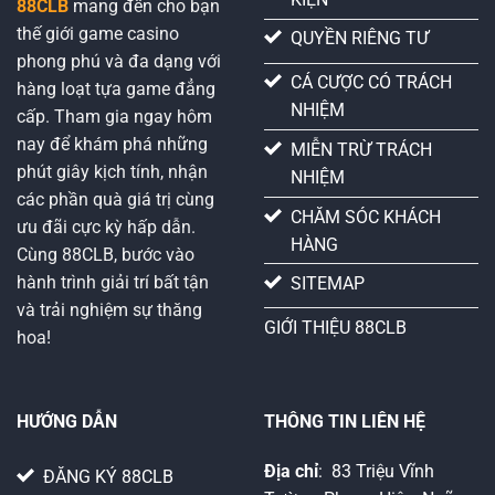
88CLB
mang đến cho bạn
thế giới game casino
QUYỀN RIÊNG TƯ
phong phú và đa dạng với
CÁ CƯỢC CÓ TRÁCH
hàng loạt tựa game đẳng
NHIỆM
cấp. Tham gia ngay hôm
nay để khám phá những
MIỄN TRỪ TRÁCH
phút giây kịch tính, nhận
NHIỆM
các phần quà giá trị cùng
CHĂM SÓC KHÁCH
ưu đãi cực kỳ hấp dẫn.
HÀNG
Cùng 88CLB, bước vào
hành trình giải trí bất tận
SITEMAP
và trải nghiệm sự thăng
GIỚI THIỆU 88CLB
hoa!
HƯỚNG DẪN
THÔNG TIN LIÊN HỆ
Địa chỉ
:
83 Triệu Vĩnh
ĐĂNG KÝ 88CLB