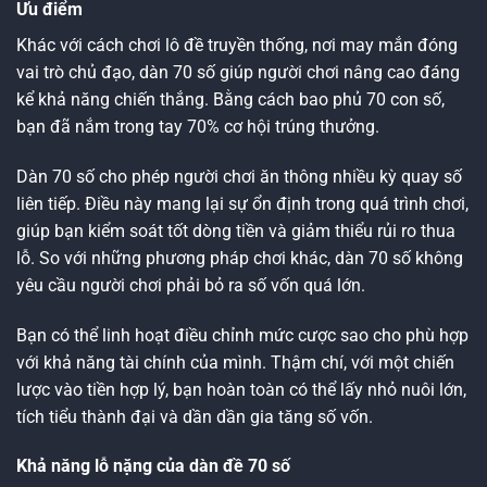
Ưu điểm
Khác với cách chơi lô đề truyền thống, nơi may mắn đóng
vai trò chủ đạo, dàn 70 số giúp người chơi nâng cao đáng
kể khả năng chiến thắng. Bằng cách bao phủ 70 con số,
bạn đã nắm trong tay 70% cơ hội trúng thưởng.
Dàn 70 số cho phép người chơi ăn thông nhiều kỳ quay số
liên tiếp. Điều này mang lại sự ổn định trong quá trình chơi,
giúp bạn kiểm soát tốt dòng tiền và giảm thiểu rủi ro thua
lỗ. So với những phương pháp chơi khác, dàn 70 số không
yêu cầu người chơi phải bỏ ra số vốn quá lớn.
Bạn có thể linh hoạt điều chỉnh mức cược sao cho phù hợp
với khả năng tài chính của mình. Thậm chí, với một chiến
lược vào tiền hợp lý, bạn hoàn toàn có thể lấy nhỏ nuôi lớn,
tích tiểu thành đại và dần dần gia tăng số vốn.
Khả năng lỗ nặng của dàn đề 70 số