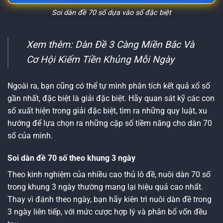
Soi dàn đề 70 số dựa vào số đặc biệt
Xem thêm:
Dàn Đề 3 Càng Miền Bắc Và
Cơ Hội Kiếm Tiền Khủng Mỗi Ngày
Ngoài ra, bạn cũng có thể tự mình phân tích kết quả xổ số
gần nhất, đặc biệt là giải đặc biệt. Hãy quan sát kỹ các con
số xuất hiện trong giải đặc biệt, tìm ra những quy luật, xu
hướng để lựa chọn ra những cặp số tiềm năng cho dàn 70
số của mình.
Soi dàn đề 70 số theo khung 3 ngày
Theo kinh nghiệm của nhiều cao thủ lô đề, nuôi dàn 70 số
trong khung 3 ngày thường mang lại hiệu quả cao nhất.
Thay vì đánh theo ngày, bạn hãy kiên trì nuôi dàn đề trong
3 ngày liên tiếp, với mức cược hợp lý và phân bổ vốn đều