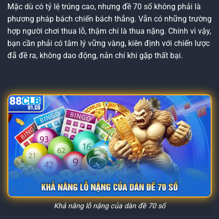
Mặc dù có tỷ lệ trúng cao, nhưng đề 70 số không phải là
phương pháp bách chiến bách thắng. Vẫn có những trường
hợp người chơi thua lỗ, thậm chí là thua nặng. Chính vì vậy,
bạn cần phải có tâm lý vững vàng, kiên định với chiến lược
đã đề ra, không dao động, nản chí khi gặp thất bại.
Khả năng lỗ nặng của dàn đề 70 số