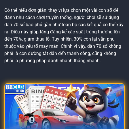
Có thể hiểu đơn giản, thay vì lựa chọn một vài con số để
đánh như cách chơi truyền thống, người chơi sẽ sử dụng
dàn 70 số bao phủ gần như toàn bộ các kết quả có thể xảy
ra. Điều này giúp tăng đáng kể xác suất trúng thưởng lên
đến 70%, giảm thua lỗ. Tuy nhiên, 30% còn lại vẫn phụ
thuộc vào yếu tố may mắn. Chính vì vậy, dàn 70 số không
phải là con đường tắt dẫn đến thành công, cũng không
phải là phương pháp đánh nhanh thắng nhanh.