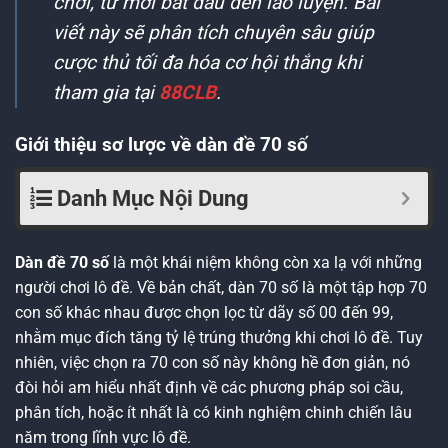
chơi, từ mới bắt đầu đến lão luyện. Bài
viết này sẽ phân tích chuyên sâu giúp
cược thủ tối đa hóa cơ hội thắng khi
tham gia tại
88CLB
.
Giới thiệu sơ lược về dàn đề 70 số
Danh Mục Nội Dung
Dàn đề 70 số
là một khái niệm không còn xa lạ với những
người chơi lô đề. Về bản chất, dàn 70 số là một tập hợp 70
con số khác nhau được chọn lọc từ dãy số 00 đến 99,
nhằm mục đích tăng tỷ lệ trúng thưởng khi chơi lô đề. Tuy
nhiên, việc chọn ra 70 con số này không hề đơn giản, nó
đòi hỏi am hiểu nhất định về các phương pháp soi cầu,
phân tích, hoặc ít nhất là có kinh nghiệm chinh chiến lâu
năm trong lĩnh vực lô đề.