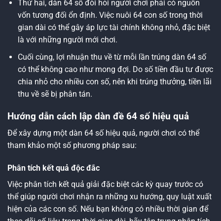
Thứ hai, dàn 64 số đòi hỏi người chơi phải có nguồn
vốn tương đối ổn định. Việc nuôi 64 con số trong thời
gian dài có thể gây áp lực tài chính không nhỏ, đặc biệt
là với những người mới chơi.
Cuối cùng, lợi nhuận thu về từ mỗi lần trúng dàn 64 số
có thể không cao như mong đợi. Do số tiền đầu tư được
chia nhỏ cho nhiều con số, nên khi trúng thưởng, tiền lãi
thu về sẽ bị phân tán.
Hướng dẫn cách lập dàn đề 64 số hiệu quả
Để xây dựng một dàn 64 số hiệu quả, người chơi có thể
tham khảo một số phương pháp sau:
Phân tích kết quả độc đắc
Việc phân tích kết quả giải đặc biệt các kỳ quay trước có
thể giúp người chơi nhận ra những xu hướng, quy luật xuất
hiện của các con số. Nếu bạn không có nhiều thời gian để