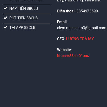
Bảy, Hậu Giang, Việt Nam
NẠP TIỀN 88CLB
Điện thoại
: 0354973590
RÚT TIỀN 88CLB
Email
:
TẢI APP 88CLB
clem.mensenm3@gmail.com
CEO
:
LƯƠNG TRÀ MY
Website
:
https://88clb01.co/