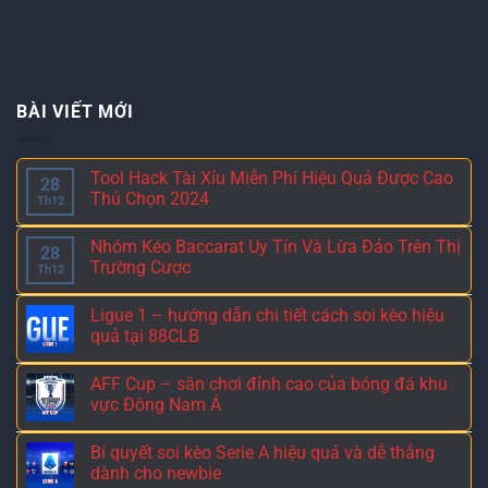
BÀI VIẾT MỚI
Tool Hack Tài Xỉu Miễn Phí Hiệu Quả Được Cao
28
Thủ Chọn 2024
Th12
Nhóm Kéo Baccarat Uy Tín Và Lừa Đảo Trên Thị
28
Trường Cược
Th12
Ligue 1 – hướng dẫn chi tiết cách soi kèo hiệu
quả tại 88CLB
AFF Cup – sân chơi đỉnh cao của bóng đá khu
vực Đông Nam Á
Bí quyết soi kèo Serie A hiệu quả và dễ thắng
dành cho newbie