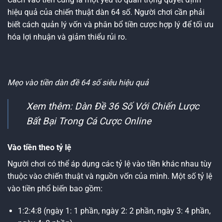
hiệu quả của chiến thuật dàn 64 số. Người chơi cần phải
biết cách quản lý vốn và phân bổ tiền cược hợp lý để tối ưu
hóa lợi nhuận và giảm thiểu rủi ro.
Mẹo vào tiền dàn đề 64 số siêu hiệu quả
Xem thêm:
Dàn Đề 36 Số Với Chiến Lược
Bất Bại Trong Cá Cược Online
Vào tiền theo tỷ lệ
Người chơi có thể áp dụng các tỷ lệ vào tiền khác nhau tùy
thuộc vào chiến thuật và nguồn vốn của mình. Một số tỷ lệ
vào tiền phổ biến bao gồm:
1:2:4:8 (ngày 1: 1 phần, ngày 2: 2 phần, ngày 3: 4 phần,