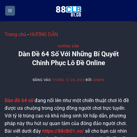
Bỏ
qua
nội
dung
Trang chủ
-
HƯỚNG DẪN
HƯỚNG DẪN
Dàn Đề 64 Số Với Những Bí Quyết
Chinh Phục Lô Đề Online
ĐĂNG VÀO
THÁNG 12 24, 2024
BỞI
ADMIN
Dàn đề 64 số
đang nổi lên như một chiến thuật chơi lô đề
được ưa chuộng trong cộng đồng người chơi trực tuyến.
Với tỷ lệ trúng cao và khả năng sinh lời hấp dẫn, phương
pháp này thu hút sự quan tâm của đông đảo người chơi.
Bài viết dưới đây
https://88clb01.co/
sẽ cho bạn cái nhìn