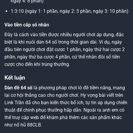
ngày 4: 8 phần)
1:3:10 (ngày 1: 1 phần, ngày 2: 3 phần, ngày 3: 10 phần)
Vào tiền cấp số nhân
Đây là cách vào tiền được nhiều người chơi áp dụng, đặc
biệt là khi nuôi dàn 64 số trong thời gian dài. Ví dụ, ngày
đầu tiên người chơi đặt cược 1 phần, ngày thứ hai cược 2
phần, ngày thứ ba cược 4 phần, cứ thế nhân đôi số tiền
cược cho đến khi trúng thưởng.
Kết luận
Dàn đề 64 số
là phương pháp chơi lô đề tiềm năng, mang
lại cơ hội thắng cao cho người chơi. Hy vọng bài viết trên
Link Trần đã cho bạn kiến thức bổ ích, tự tin áp dụng chiến
thuật để chinh phục thưởng hấp dẫn. Ngoài ra anh em có
thể truy cập web để khám phá thêm các sản phẩm khác
như nổ hũ 88CLB.