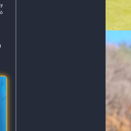
ày
có
g