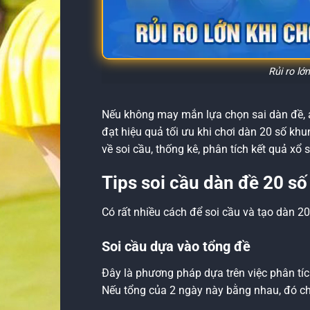
Rủi ro lớ
Nếu không may mắn lựa chọn sai dàn đề, a
đạt hiệu quả tối ưu khi chơi dàn 20 số kh
về soi cầu, thống kê, phân tích kết quả xổ s
Tips soi cầu dàn đề 20 s
Có rất nhiều cách để soi cầu và tạo dàn 20
Soi cầu dựa vào tổng đề
Đây là phương pháp dựa trên việc phân tích
Nếu tổng của 2 ngày này bằng nhau, đó chí