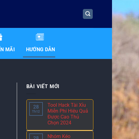
N MÃI
HƯỚNG DẪN
BÀI VIẾT MỚI
Tool Hack Tài Xỉu
28
Miễn Phí Hiệu Quả
Th12
Được Cao Thủ
Chọn 2024
Nhóm Kéo
28