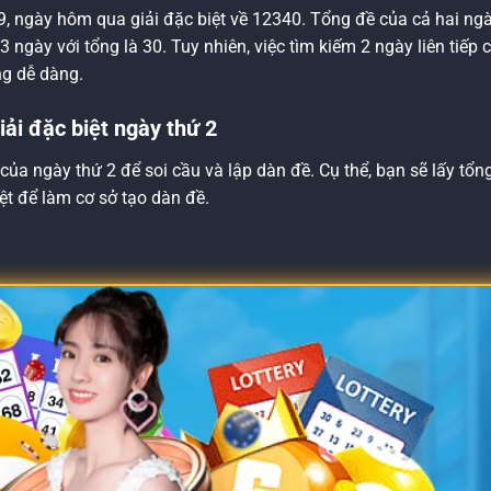
9, ngày hôm qua giải đặc biệt về 12340. Tổng đề của cả hai ng
 ngày với tổng là 30. Tuy nhiên, việc tìm kiếm 2 ngày liên tiếp 
ng dễ dàng.
ải đặc biệt ngày thứ 2
 của ngày thứ 2 để soi cầu và lập dàn đề. Cụ thể, bạn sẽ lấy tổn
iệt để làm cơ sở tạo dàn đề.