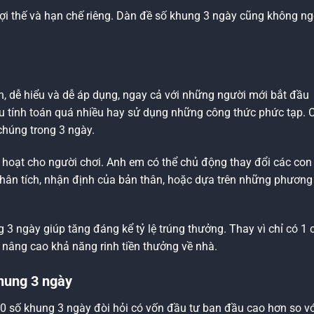
ợi thế và hạn chế riêng. Dàn đề số khung 3 ngày cũng không ng
, dễ hiểu và dễ áp dụng, ngay cả với những người mới bắt đầu
u tính toán quá nhiều hay sử dụng những công thức phức tạp. 
chúng trong 3 ngày.
hoạt cho người chơi. Anh em có thể chủ động thay đổi các con
hân tích, nhận định của bản thân, hoặc dựa trên những phương
g 3 ngày giúp tăng đáng kể tỷ lệ trúng thưởng. Thay vì chỉ có 1 
đó nâng cao khả năng rinh tiền thưởng về nhà.
khung 3 ngày
0 số khung 3 ngày đòi hỏi có vốn đầu tư ban đầu cao hơn so vớ