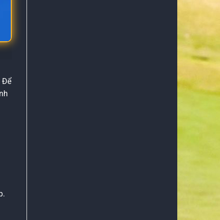
. Để
ịnh
p.