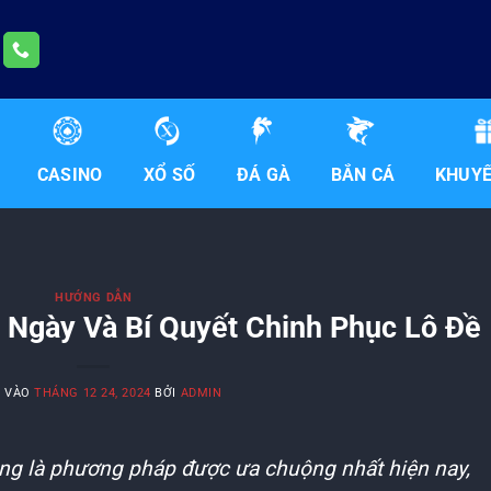
CASINO
XỔ SỐ
ĐÁ GÀ
BẮN CÁ
KHUYẾ
HƯỚNG DẪN
 Ngày Và Bí Quyết Chinh Phục Lô Đề
 VÀO
THÁNG 12 24, 2024
BỞI
ADMIN
g là phương pháp được ưa chuộng nhất hiện nay,