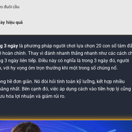
eo đuôi cầu
ày hiệu quả
g 3 ngày
là phương pháp người chơi lựa chọn 20 con số tâm đ
ề hoàn chỉnh. Thay vì đánh nhanh thắng nhanh như các cách c
 3 ngày liên tiếp. Điều này có nghĩa là trong 3 ngày đó, người
n, với hy vọng ôm trọn thưởng khi một trong số chúng nổ.
ng hề đơn giản. Nó đòi hỏi tính toán kỹ lưỡng, kết hợp nhiều
năng nhất. Bên cạnh đó, việc áp dụng cách vào tiền hợp lý cũng
 ưu hóa lợi nhuận và giảm rủi ro.