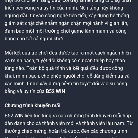
mọi trò chơi lên hàng đầu, coi đây là nền tảng cho sự phát
triển bền vững và uy tín của mình. Nền tảng này không
ngừng đầu tư vào công nghệ tiên tiến, xây dựng hệ thống
giám sát chặt chẽ nhằm ngăn chặn mọi hành vi gian lận,
đảm bảo một môi trường chơi game lành mạnh và công
bằng cho tất cả người chơi.
Mỗi kết quả trò chơi đều được tạo ra một cách ngẫu nhiên
và minh bạch, tuyệt đối không có sự can thiệp hay thao
túng nào. Toàn bộ quá trình và kết quả đều được công
khai, minh bạch, cho phép người chơi dễ dàng kiểm tra và
xác minh, từ đó xây dựng niềm tin tuyệt đối vào sự công
bằng và uy tín của
B52 WIN
Chương trình khuyến mãi
B52 WIN liên tục tung ra các chương trình khuyến mãi hấp
dẫn dành cho cả thành viên mới và thành viên lâu năm. Từ
thưởng chào mừng, hoàn trả cược, đến các chương trình