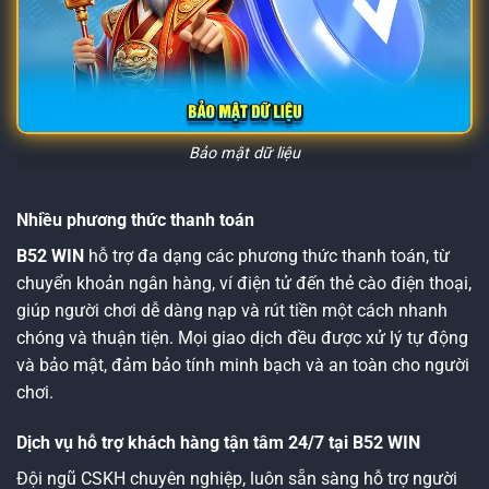
Bảo mật dữ liệu
Nhiều phương thức thanh toán
B52 WIN
hỗ trợ đa dạng các phương thức thanh toán, từ
chuyển khoản ngân hàng, ví điện tử đến thẻ cào điện thoại,
giúp người chơi dễ dàng nạp và rút tiền một cách nhanh
chóng và thuận tiện. Mọi giao dịch đều được xử lý tự động
và bảo mật, đảm bảo tính minh bạch và an toàn cho người
chơi.
Dịch vụ hỗ trợ khách hàng tận tâm 24/7 tại B52 WIN
Đội ngũ CSKH chuyên nghiệp, luôn sẵn sàng hỗ trợ người