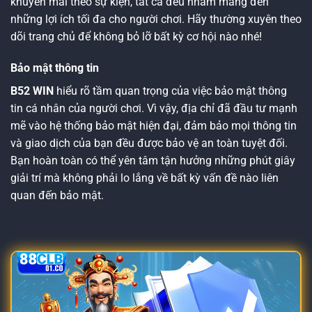
khuyến mãi theo sự kiện, tất cả đều nhằm mang đến
những lợi ích tối đa cho người chơi. Hãy thường xuyên theo
dõi trang chủ để không bỏ lỡ bất kỳ cơ hội nào nhé!
Bảo mật thông tin
B52 WIN
hiểu rõ tầm quan trọng của việc bảo mật thông
tin cá nhân của người chơi. Vì vậy, địa chỉ đã đầu tư mạnh
mẽ vào hệ thống bảo mật hiện đại, đảm bảo mọi thông tin
và giao dịch của bạn đều được bảo vệ an toàn tuyệt đối.
Bạn hoàn toàn có thể yên tâm tận hưởng những phút giây
giải trí mà không phải lo lắng về bất kỳ vấn đề nào liên
quan đến bảo mật.