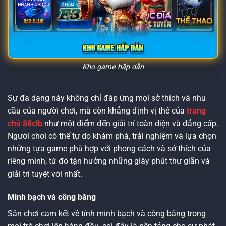
Kho game hấp dẫn
Sự đa dạng này không chỉ đáp ứng mọi sở thích và nhu
cầu của người chơi, mà còn khẳng định vị thế của
trang
chủ 88clb
như một điểm đến giải trí toàn diện và đẳng cấp.
Người chơi có thể tự do khám phá, trải nghiệm và lựa chọn
những tựa game phù hợp với phong cách và sở thích của
riêng mình, từ đó tận hưởng những giây phút thư giãn và
giải trí tuyệt vời nhất.
Minh bạch và công bằng
Sân chơi cam kết về tính minh bạch và công bằng trong