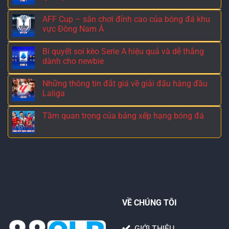
AFF Cup – sân chơi đỉnh cao của bóng đá khu
vực Đông Nam Á
Bí quyết soi kèo Serie A hiệu quả và dễ thắng
dành cho newbie
Những thông tin đắt giá về giải đấu hàng đầu
Laliga
Tầm quan trọng của bảng xếp hạng bóng đá
VỀ CHÚNG TÔI
GIỚI THIỆU