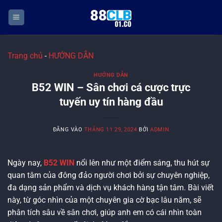
Bỏ
qua
nội
dung
Trang chủ
-
HƯỚNG DẪN
HƯỚNG DẪN
B52 WIN – Sân chơi cá cược trực
tuyến uy tín hàng đầu
ĐĂNG VÀO
THÁNG 11 29, 2024
BỞI
ADMIN
Ngày nay,
B52 WIN
nổi lên như một điểm sáng, thu hút sự
quan tâm của đông đảo người chơi bởi sự chuyên nghiệp,
đa dạng sản phẩm và dịch vụ khách hàng tận tâm. Bài viết
này, từ góc nhìn của một chuyên gia cờ bạc lâu năm, sẽ
phân tích sâu về sân chơi, giúp anh em có cái nhìn toàn