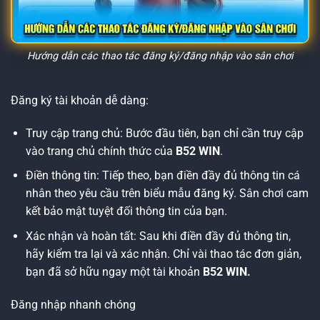
Hướng dẫn các thao tác đăng ký/đăng nhập vào sân chơi
Đăng ký tài khoản dễ dàng:
Truy cập trang chủ: Bước đầu tiên, bạn chỉ cần truy cập
vào trang chủ chính thức của
B52 WIN
.
Điền thông tin: Tiếp theo, bạn điền đầy đủ thông tin cá
nhân theo yêu cầu trên biểu mẫu đăng ký. Sân chơi cam
kết bảo mật tuyệt đối thông tin của bạn.
Xác nhận và hoàn tất: Sau khi điền đầy đủ thông tin,
hãy kiểm tra lại và xác nhận. Chỉ vài thao tác đơn giản,
bạn đã sở hữu ngay một tài khoản
B52 WIN.
Đăng nhập nhanh chóng