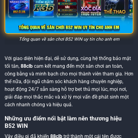
Tổng quan về sân chơi B52 WIN uy tín cho anh em
Với giao diện hiện đại, dễ sử dụng, cùng hệ thống bảo mật
tối tân,
88clb
cam kết mang đến một sân chơi an toàn,
công bằng và minh bạch cho mọi thành viên tham gia. Hơn
thế nữa, đội ngũ chăm sóc khách hàng chuyên nghiệp,
hoạt động 24/7 sẵn sàng hỗ trợ bet thủ mọi lúc, mọi nơi,
giải đáp mọi thắc mắc và xử lý mọi vấn đề phát sinh một
cách nhanh chóng và hiệu quả.
Những ưu điểm nổi bật làm nên thương hiệu
B52 WIN
Vậy điều gì đã khiến
88clb
trở thành một cái tên được